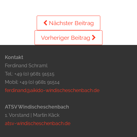
Nächster Beitrag
Vorheriger Beitrag
Kontakt
Ferdinand Schraml
Tel.: +49 (0) 9681 91515
Mobil: +49 (0) 9681 91514
ferdinand@aikido-windischeschenbach.de
ATSV Windischeschenbach
1. Vorstand | Martin Käck
atsv-windischeschenbach.de